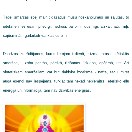
Tādēļ smaržas spēj mainīt dažādus mūsu noskaņojumus un sajūtas, to
ietekmē mēs esam priecīgi, nedroši, baiļpilni, dusmīgi, aizkaitināti, mīļi,
sajūsmināti, garlaikoti vai kaisles pilni.
Daudzos izstrādājumos, kurus lietojam ikdienā, ir izmantotas sintētiskās
smaržas, - zobu pastās, pārtikā, tīrīšanas līdzkļos, apģērbā, utt. Arī
sintētiskām smaržeļļām var būt dabiska izcelsme - nafta, taču imitēt
auga esenci nav iespējams, turklāt tām nekad nepiemitīs ēterisko eļļu
enerģija un informācija, tām nav dzīvības enerģijas.