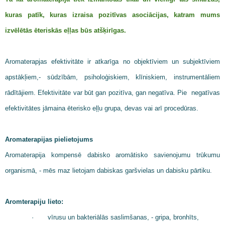
kuras patīk, kuras izraisa pozitīvas asociācijas, katram mums
izvēlētās ēteriskās eļļas būs atšķirīgas.
Aromaterapjas efektivitāte ir atkarīga no objektīviem un subjektīviem
apstākļiem,- sūdzībām, psiholoģiskiem, klīniskiem, instrumentāliem
rādītājiem. Efektivitāte var būt gan pozitīva, gan negatīva. Pie negatīvas
efektivitātes jāmaina ēterisko eļļu grupa, devas vai arī procedūras.
Aromaterapijas pielietojums
Aromaterapija kompensē dabisko aromātisko savienojumu trūkumu
organismā, - mēs maz lietojam dabiskas garšvielas un dabisku pārtiku.
Aromterapiju lieto:
·
vīrusu un bakteriālās saslimšanas, - gripa, bronhīts,