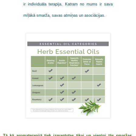
ir individuāla terapija. Katram no mums ir sava
mīļākā smarža, savas atmiņas un asociācijas.
Tā kā aromaterapijā tiek izmantotas tikai un vienīgi tās smaržas,