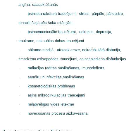
angīna, saausktēšanās
·
psihiska rakstura traucējumi,- stress, pārpūle, pārslodze,
rehabilitācija pēc šoka sitācijām
·
psihoemocionālie traucējumi,- neirozes, depresija,
trauksme, seksuālas dabas traucējumi
·
sākuma stadijā,- ateroskleroze, neirocirkulārā distonija,
smadzeņu asisapgādes traucējumi, asinsspiediena disfunkcijas
·
radiācijas radītas saslimšanas, imunodeficīts
·
sēnīšu un infekcijas saslimšanas
·
kosmetoloģiskās problēmas
·
asins mikrocirkulācijas traucējumi
·
nelabvēlīgas vides ietekme
·
novecošanās procesu aizkavēšana