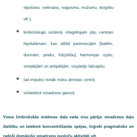
elpošanu, vielmaiņu, nogurumu, možumu, ēstgribu
utt.);
limbistiskajā sistēmā integrētajam jūtu centram
hipotalāmam, kas atbild paremocijām (bailēm,
dusmām, prieku, līdzjūtību), harmonijas izjūtu,
simpātijām un antipātijām, vispārējo labsajūtu;
tad impulss nonāk mūsu atmiņas centrā;
visbeidzot smadzeņu garozā.
Viena limbistiskās sistēmas daļa vada visu pārējo smadzeņu daļu
darbību un ietekmē koncentrēšanās spējas, loģiski pragmatisko un
radoši domājošo smadzeņu pusložu aktivitāti utt.