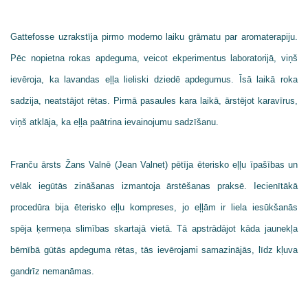
Gattefosse uzrakstīja pirmo moderno laiku grāmatu par aromaterapiju.
Pēc nopietna rokas apdeguma, veicot ekperimentus laboratorijā, viņš
ievēroja, ka lavandas eļļa lieliski dziedē apdegumus. Īsā laikā roka
sadzija, neatstājot rētas. Pirmā pasaules kara laikā, ārstējot karavīrus,
viņš atklāja, ka eļļa paātrina ievainojumu sadzīšanu.
Franču ārsts
Žans Valnē (Jean Valnet) pētīja ēterisko eļļu īpašības un
vēlāk iegūtās zināšanas izmantoja ārstēšanas praksē. Iecienītākā
procedūra bija ēterisko eļļu kompreses, jo eļļām ir liela iesūkšanās
spēja ķermeņa slimības skartajā vietā. Tā apstrādājot kāda jaunekļa
bērnībā gūtās apdeguma rētas, tās ievērojami samazinājās, līdz kļuva
gandrīz nemanāmas.