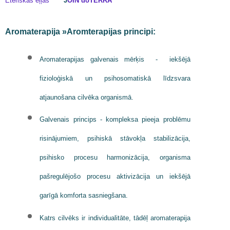
Ēteriskās eļļas
J
OIN ​​doTERRA
Aromaterapija »Aromterapijas principi:
Aromaterapijas galvenais mērķis - iekšējā
fizioloģiskā un psihosomatiskā līdzsvara
atjaunošana cilvēka organismā.
Galvenais princips - kompleksa pieeja problēmu
risinājumiem, psihiskā stāvokļa stabilizācija,
psihisko procesu harmonizācija, organisma
pašregulējošo procesu aktivizācija un iekšējā
garīgā komforta sasniegšana.
Katrs cilvēks ir individualitāte, tādēļ aromaterapija