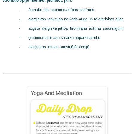
Aromaterapiju nedrīkst pielietot, ja ir:
·
ēterisko eļļu nepanesamības pazīmes
·
alerģiskas reakcijas no kāda auga un tā ēteriskās eļļas
·
augsta alerģiska jūtība, bronhiālās astmas saasinājumi
·
grūtniecība ar asu smaržu nepanesamību
·
alerģiskas iesnas saasinātā stadijā