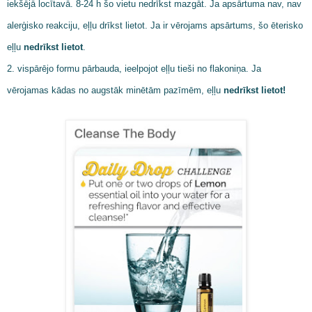
iekšējā locītavā. 8-24 h šo vietu nedrīkst mazgāt. Ja apsārtuma nav, nav
alerģisko reakciju, eļļu drīkst lietot. Ja ir vērojams apsārtums, šo ēterisko
eļļu
nedrīkst lietot
.
2. vispārējo formu pārbauda, ieelpojot eļļu tieši no flakoniņa. Ja
vērojamas kādas no augstāk minētām pazīmēm, eļļu
nedrīkst lietot!