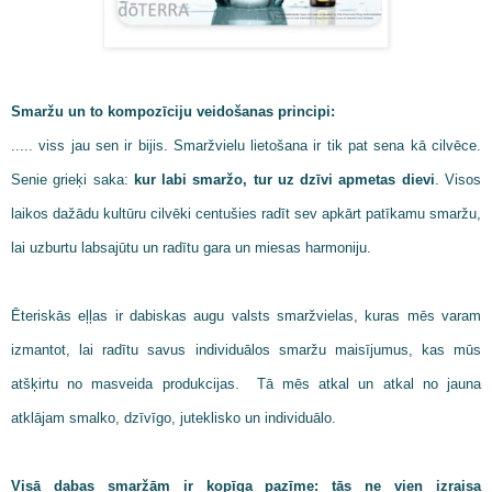
Smaržu un to kompozīciju veidošanas principi:
..... viss jau sen ir bijis. Smaržvielu lietošana ir tik pat sena kā cilvēce.
Senie grieķi saka:
kur labi smaržo, tur uz dzīvi apmetas dievi
. Visos
laikos dažādu kultūru cilvēki centušies radīt sev apkārt patīkamu smaržu,
lai uzburtu labsajūtu un radītu gara un miesas harmoniju.
Ēteriskās eļļas ir dabiskas augu valsts smaržvielas, kuras mēs varam
izmantot, lai radītu savus individuālos smaržu maisījumus, kas mūs
atšķirtu no masveida produkcijas. Tā mēs atkal un atkal no jauna
atklājam smalko, dzīvīgo, juteklisko un individuālo.
Visā dabas smaržām ir kopīga pazīme: tās ne vien izraisa