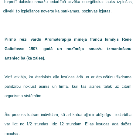
Turpretī dabisko smaržu iedarbībā cilvēka enerģētiskai lauks izplešas,
cilvēki šo izplešanos novērtē kā patīkamas, pozitīvas izjūtas.
Pirmo reizi vārdu Aromaterapija minēja franču kīmiķis Rene
Gattefosse 1907. gadā un nozīmēja smaržu izmantošanu
ārtsniecībā (kā zāles).
Viņš atklāja, ka ēteriskās eļļa iesūcas ādā un ar ārpusšūnu šķdruma
palīdzību nokļūst asinīs un limfā, kuri tās aiznes tālāk uz citām
organisma sistēmām.
Šis process katram indivīdam, kā arī katrai eļļai ir atšķirīgs - iedarbība
var ilgt no 1/2 stundas līdz 12 stundām. Eļļas iesūcas ādā dažās
minūtēs.