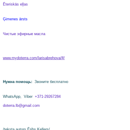
Ēteriskās eļļas
​Ģimenes ārsts
Чистые эфирные масла
www.mydoterra.com/larisabrehova/#/
Нужна помощь:
Звоните бесплатно
WhatsApp,
Viber
+371-29267284
doterra.lb@gmail.com
/teksta autors Ērihs Kellers/