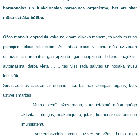
hormonālas un funkcionālas pārmaiņas organismā, bet arī skar
mūsu dziļāko būtību.
Ožas maņa
ir visproduktīvākā no visām cilvēka maņām, tā vada mūs no
pirmajiem elpas vilcieniem. Ar katras elpas vilcienu mēs uztveram
smaržas un aromātus gan apzināti, gan neapzināti. Ēdiens, mājoklis,
automašīna, darba vieta , ..... tas viss rada sajūtas un nosaka mūsu
labsajūtu.
Smaržas mēs saožam ar degunu, taču tas nav vienīgais orgāns, kurš
uztver smaržas.
·
Mums piemīt ožas maņa, kura ietekmē mūsu garīgo
aktivitāti, atmiņas, noskaņojumu, jūtas, hormonālo sistēmu un
imūnsistēmu.
·
Vomeronazālais orgāns uztver smaržas, kuras mēs