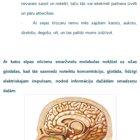
nevaram saost un noteikt, taču tās var ietekmēt partnera izvēli
un pāru attiecības.
·
Ar sejas trīszaru nervu mēs sajūtam karstu, aukstu,
dzelošu, degošu, utt, un tas palīdz mums izdzīvot.
Ar katru elpas vilcienu smaržvielu molekulas nokļūst uz ožas
gļotādas, kad tās sasniedz noteiktu koncentrāciju, gļotāda, līdzīgi
elektriskajam impulsam, nodod informāciju dažādām smadzeņu
daļām: