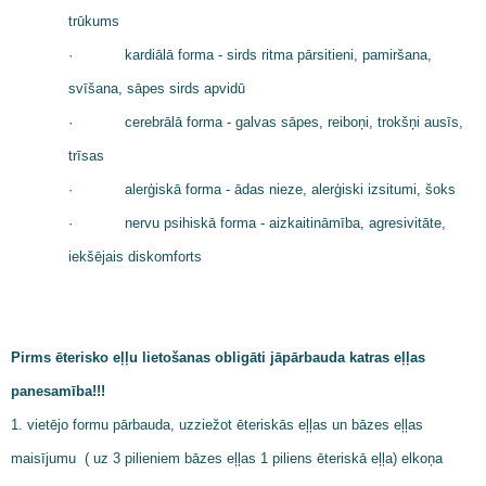
trūkums
·
kardiālā forma - sirds ritma pārsitieni, pamiršana,
svīšana, sāpes sirds apvidū
·
cerebrālā forma - galvas sāpes, reiboņi, trokšņi ausīs,
trīsas
·
alerģiskā forma - ādas nieze, alerģiski izsitumi, šoks
·
nervu psihiskā forma - aizkaitināmība, agresivitāte,
iekšējais diskomforts
Pirms ēterisko eļļu lietošanas obligāti jāpārbauda katras eļļas
panesamība!!!
1. vietējo formu pārbauda, uzziežot ēteriskās eļļas un bāzes eļļas
maisījumu ( uz 3 pilieniem bāzes eļļas 1 piliens ēteriskā eļļa) elkoņa