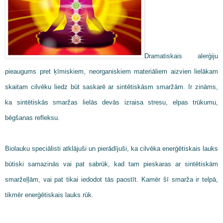
Dramatiskais alerģiju
pieaugums pret ķīmiskiem, neorganiskiem materiāliem aizvien lielākam
skaitam cilvēku liedz būt saskarē ar sintētiskāsm smaržām. Ir zināms,
ka sintētiskās smaržas lielās devās izraisa stresu, elpas trūkumu,
bēgšanas refleksu.
Biolauku speciālisti atklājuši un pierādījuši, ka cilvēka enerģētiskais lauks
būtiski samazinās vai pat sabrūk, kad tam pieskaras ar sintētiskām
smaržeļļām, vai pat tikai iedodot tās paostīt. Kamēr šī smarža ir telpā,
tikmēr enerģētiskais lauks rūk.