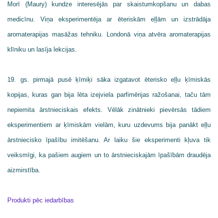
Morī (Maury) kundze interesējās par skaistumkopšanu un dabas
medicīnu. Viņa eksperimentēja ar ēteriskām eļļām un izstrādāja
aromaterapijas masāžas tehniku. Londonā viņa atvēra aromaterapijas
klīniku un lasīja lekcijas.
19. gs. pirmajā pusē ķīmiķi sāka izgatavot ēterisko eļļu ķīmiskās
kopijas, kuras gan bija lēta izejviela parfimērijas ražošanai, taču tām
nepiemita ārstnieciskais efekts. Vēlāk zinātnieki pievērsās tādiem
eksperimentiem ar ķīmiskām vielām, kuru uzdevums bija panākt eļļu
ārstniecisko īpašību imitēšanu. Ar laiku šie eksperimenti kļuva tik
veiksmīgi, ka pašiem augiem un to ārstnieciskajām īpašībām draudēja
aizmirstība.
Produkti pēc iedarbības