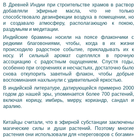
В Древней Индии при строительстве храмов в раствор
добавляли эфирные масла, что не только
способствовало дезинфекции воздуха в помещении, но
и создавало атмосферу, располагающую к покою,
раздумьям и медитации.
Индийские брамины носили на поясе флакончики с
редкими благовониями, чтобы, когда в их жизни
происходило радостное событие, прикладывать их к
носу. И сильный аромат сцеплялся в прочную
ассоциацию с радостным ощущением. Спустя годы,
особенно при огорчениях и несчастьях, достаточно было
снова откупорить заветный флакон, чтобы добрые
воспоминания нахлынули с удивительной яркостью.
В индийской литературе, датирующейся примерно 2000
годом до нашей эры, упоминается более 700 растений,
включая корицу, имбирь, мирру, кориандр, сандал и
аралию.
Китайцы считали, что в эфирной субстанции заключены
магические силы и души растений. Поэтому многие
растения они использовали для «переговоров с богами»