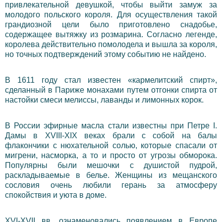
привлекательной девушкой, чтобы выйти замуж за
молодого польского короля. Для осуществления такой
грандиозной цели было приготовлено снадобье,
содержащее вытяжку из розмарина. Согласно легенде,
королева действительно помолодела и вышла за короля,
но точных подтверждений этому событию не найдено.
В 1611 году стал известен «кармелитский спирт»,
сделанный в Париже монахами путем отгонки спирта от
настойки смеси мелиссы, лаванды и лимонных корок.
В России эфирные масла стали известны при Петре I.
Дамы в XVIII-XIX веках брали с собой на балы
флакончики с нюхательной солью, которые спасали от
мигрени, насморка, а то и просто от угрозы обморока.
Популярны были мешочки с душистой пудрой,
раскладываемые в белье. Женщины из мещанского
сословия очень любили герань за атмосферу
спокойствия и уюта в доме.
XVI-XVII вв. ознаменовались появлением в Европе