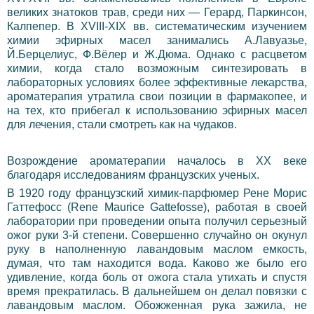
великих знатоков трав, среди них — Герард, Паркинсон,
Калпепер. В XVIII-XIX вв. систематическим изучением
химии эфирных масел занимались А.Лавуазье,
Й.Берцелиус, Ф.Вёлер и Ж.Дюма. Однако с расцветом
химии, когда стало возможным синтезировать в
лабораторных условиях более эффективные лекарства,
ароматерапия утратила свои позиции в фармакопее, и
на тех, кто прибегал к использованию эфирных масел
для лечения, стали смотреть как на чудаков.
Возрождение ароматерапии началось в XX веке
благодаря исследованиям французских ученых.
В 1920 году французский химик-парфюмер Рене Морис
Гаттефосс (Rene Maurice Gattefosse), работая в своей
лаборатории при проведении опыта получил серьезный
ожог руки 3-й степени. Совершенно случайно он окунул
руку в наполненную лавандовым маслом емкость,
думая, что там находится вода. Каково же было его
удивление, когда боль от ожога стала утихать и спустя
время прекратилась. В дальнейшем он делал повязки с
лавандовым маслом. Обожженная рука зажила, не