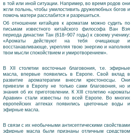
в той или иной ситуации. Например, во время родов они
жгли полынь, чтобы умилостивить дружелюбных богов и
помочь матери расслабится и разрешиться.
Об отношении китайцев к ароматам можно судить по
письмам известного китайского философа Ван Вэя
периода династии Тан (618−907 годы) к своему ученику:
«Ароматы действуют на тебя очищающе и
восстанавливающе, укрепляя твою энергию и наполняя
твои мысли спокойствием и умиротворением».
В XII столетии восточные благовония, т.е. эфирные
масла, впервые появились в Европе. Свой вклад в
развитие ароматерапии внесли крестоносцы. Они
привезли в Европу не только сами благовония, но и
знания об их приготовлении. К XIII столетию «ароматы
Аравии» стали известны по всей Европе. Во многих
европейских аптеках появились цветочные воды и
эфирные масла.
В связи с их необычными антисептическими свойствами
эфирные масла были признаны отличным средством