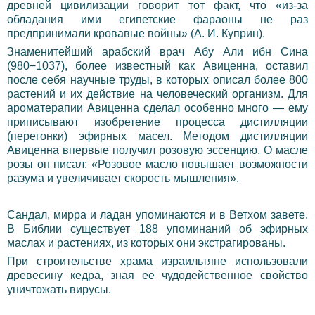
древней цивилизации говорит тот факт, что «из-за
обладания ими египетские фараоны не раз
предпринимали кровавые войны» (А. И. Куприн).
Знаменитейший арабский врач Абу Али ибн Сина
(980−1037), более известный как Авиценна, оставил
после себя научные труды, в которых описал более 800
растений и их действие на человеческий организм. Для
ароматерапии Авиценна сделал особенно много — ему
приписывают изобретение процесса дистилляции
(перегонки) эфирных масел. Методом дистилляции
Авиценна впервые получил розовую эссенцию. О масле
розы он писал: «Розовое масло повышает возможности
разума и увеличивает скорость мышления».
Сандал, мирра и ладан упоминаются и в Ветхом завете.
В Библии существует 188 упоминаний об эфирных
маслах и растениях, из которых они экстрагированы.
При строительстве храма израильтяне использовали
древесину кедра, зная ее чудодейственное свойство
уничтожать вирусы.