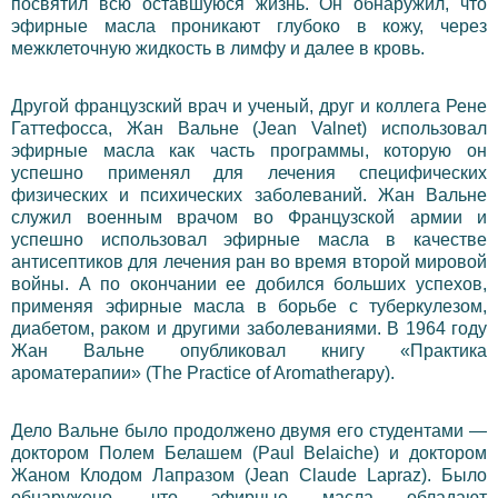
посвятил всю оставшуюся жизнь. Он обнаружил, что
эфирные масла проникают глубоко в кожу, через
межклеточную жидкость в лимфу и далее в кровь.
Другой французский врач и ученый, друг и коллега Рене
Гаттефосса, Жан Вальне (Jean Valnet) использовал
эфирные масла как часть программы, которую он
успешно применял для лечения специфических
физических и психических заболеваний. Жан Вальне
служил военным врачом во Французской армии и
успешно использовал эфирные масла в качестве
антисептиков для лечения ран во время второй мировой
войны. А по окончании ее добился больших успехов,
применяя эфирные масла в борьбе с туберкулезом,
диабетом, раком и другими заболеваниями. В 1964 году
Жан Вальне опубликовал книгу «Практика
ароматерапии» (The Practice of Aromatherapy).
Дело Вальне было продолжено двумя его студентами —
доктором Полем Белашем (Paul Belaiche) и доктором
Жаном Клодом Лапразом (Jean Claude Lapraz). Было
обнаружено, что эфирные масла обладают