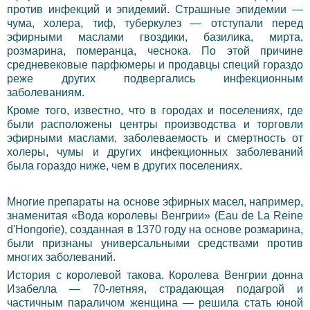
против инфекций и эпидемий. Страшные эпидемии —
чума, холера, тиф, туберкулез — отступали перед
эфирными маслами гвоздики, базилика, мирта,
розмарина, померанца, чеснока. По этой причине
средневековые парфюмеры и продавцы специй гораздо
реже других подвергались инфекционным
заболеваниям.
Кроме того, известно, что в городах и поселениях, где
были расположены центры производства и торговли
эфирными маслами, заболеваемость и смертность от
холеры, чумы и других инфекционных заболеваний
была гораздо ниже, чем в других поселениях.
Многие препараты на основе эфирных масел, например,
знаменитая «Вода королевы Венгрии» (Eau de La Reine
d'Hongorie), созданная в 1370 году на основе розмарина,
были признаны универсальными средствами против
многих заболеваний.
История с королевой такова. Королева Венгрии донна
Изабелла — 70-летняя, страдающая подагрой и
частичным параличом женщина — решила стать юной