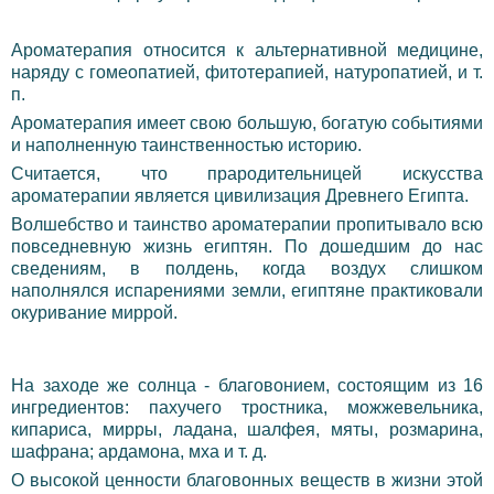
Ароматерапия относится к альтернативной медицине,
наряду с гомеопатией, фитотерапией, натуропатией, и т.
п.
Ароматерапия имеет свою большую, богатую событиями
и наполненную таинственностью историю.
Считается, что прародительницей искусства
ароматерапии является цивилизация Древнего Египта.
Волшебство и таинство ароматерапии пропитывало всю
повседневную жизнь египтян.
П
о дошедшим до нас
сведениям, в полдень, когда воздух слишком
наполнялся испарениями земли, египтяне практиковали
окуривание миррой.
На заходе же солнца - благовонием, состоящим из 16
ингредиентов: пахучего тростника, можжевельника,
кипариса, мирры, ладана, шалфея, мяты, розмарина,
шафрана; ардамона, мха и т. д.
О высокой ценности благовонных веществ в жизни этой