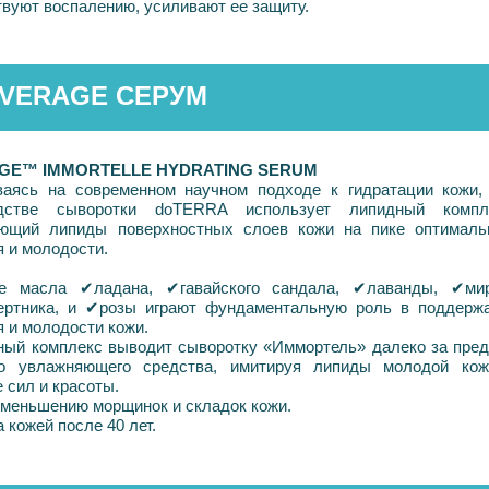
твуют воспалению, усиливают ее защиту.
VERAGE СЕРУМ
ÁGE™ IMMORTELLE HYDRATING SERUM
аясь на современном научном подходе к гидратации кожи,
одстве сыворотки doTERRA использует липидный компл
ющий липиды поверхностных слоев кожи на пике оптималь
я и молодости.
ые масла
✔
ладана,
✔
гавайского сандала,
✔
лаванды,
✔
ми
ертника, и
✔
розы играют фундаментальную роль в поддерж
я и молодости кожи.
ный комплекс выводит сыворотку «Иммортель» далеко за пре
го увлажняющего средства, имитируя липиды молодой ко
 сил и красоты.
уменьшению морщинок и складок кожи.
 кожей после 40 лет.