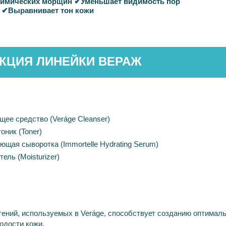
имических
морщин
✔
Уменьшает
видимость
пор
✔
Выравнивает
тон
кожи
КЦИЯ ЛИНЕЙКИ ВЕРАЖ
щее средство
(Veráge Cleanser)
тоник
(Toner)
ющая сыворотка
(Immortelle Hydrating Serum)
тель
(Moisturizer)
тений
,
используемых
в
Ver
á
ge,
способствует
созданию
оптималь
одости
кожи
.