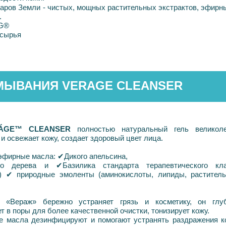
аров
Земли
-
чистых
,
мощных
растительных
экстрактов
,
эфирн
.
G
®
сырья
МЫВАНИЯ VERAGE CLEANSER
RÁGE™ CLEANSER
полностью натуральный гель великол
и освежает кожу, создает здоровый цвет лица.
эфирные масла:
✔
Дикого
апельсина
,
го дерева и ✔Базилика стандарта терапевтического кл
 ✔ природные эмоленты (аминокислоты, липиды, растител
r «Вераж» бережно устраняет грязь и косметику, он глу
т в поры для более качественной очистки, тонизирует кожу.
 масла дезинфицируют и помогают устранять раздражения к