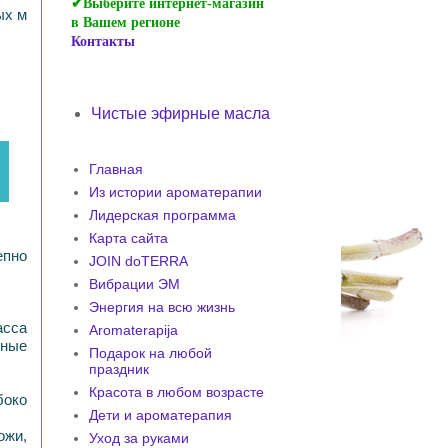
✔Выберите интернет-магазин
ых
м
в Вашем регионе
Контакты
Чистые эфирные масла
Главная
Из истории ароматерапии
Лидерская программа
Карта сайта
епно
JOIN ​​doTERRA
Вибрации ЭМ
Энергия на всю жизнь
асса
Aromaterapija
ьные
Подарок на любой
праздник
Красота в любом возрасте
боко
Дети и ароматерапия
ожи,
Уход за руками