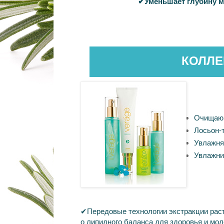
✔
Уменьшает
глубину
м
КОЛЛЕ
Очищаю
Лосьон
-
Увлажня
Увлажни
✔
Передовые
технологии
экстракции
рас
о
липидного
баланса
для
здоровья
и
мол