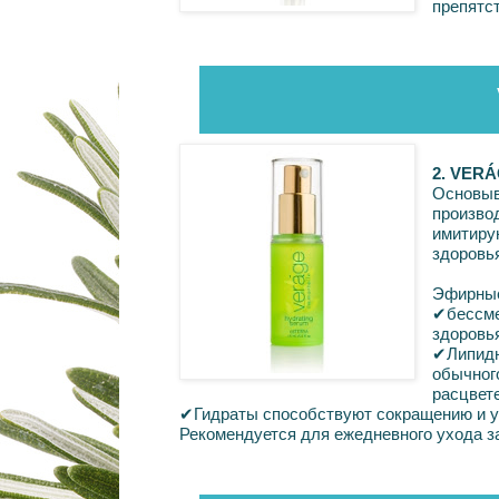
препятс
2. VER
Основыв
произв
имитиру
здоровь
Эфирн
✔
бессм
здоровь
✔
Липид
обычно
расцвете
✔
Гидраты способствуют сокращению и 
Рекомендуется для ежедневного ухода за