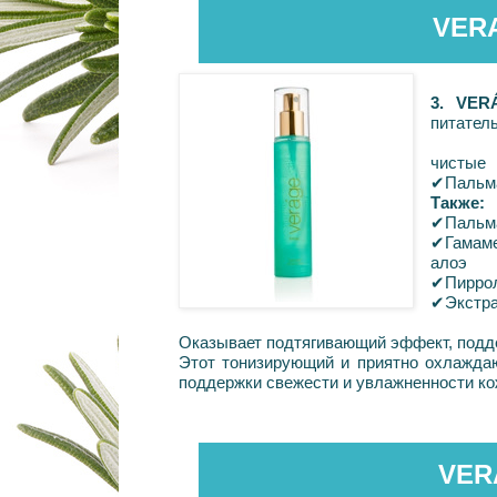
VER
3. VE
питател
чисты
✔
Пальм
Также:
✔
Пальм
✔
Гамам
алоэ
✔
Пирро
✔
Экстр
Оказывает подтягивающий эффект, поддер
Этот тонизирующий и приятно охлаждаю
поддержки свежести и увлажненности ко
VER