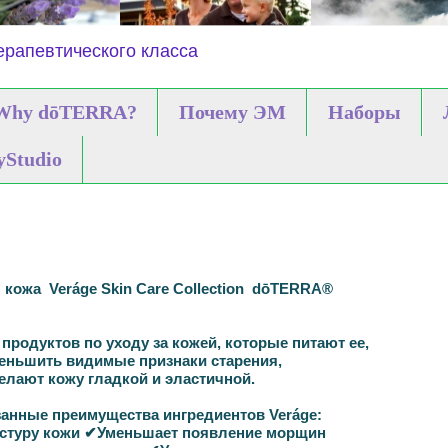
рапевтического класса
Why dōTERRA?
Почему ЭМ
Наборы
yStudio
я кожа
Veráge Skin Care Collection
dōTERRA®
продуктов по уходу за кожей, которые питают ее,
еньшить видимые признаки старения,
делают кожу гладкой и эластичной.
анные преимущества ингредиентов Veráge:
стуру
кожи
✔
Уменьшает
появление
морщин