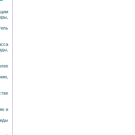
ющим
оры,
гель
асса
иды,
олее
нию,
стве
ию и
зиды