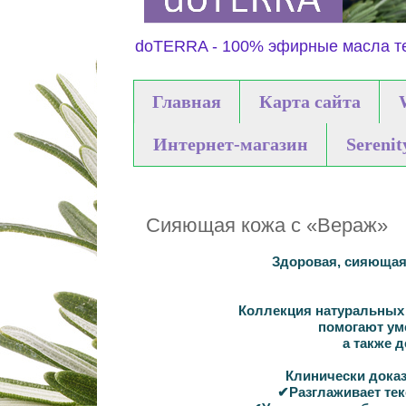
doTERRA - 100% эфирные масла те
Главная
Карта сайта
Интернет-магазин
Serenit
Сияющая кожа с «Вераж»
Здоровая, сияюща
Коллекция натуральных 
помогают ум
а также 
Клинически доказ
✔
Разглаживает
тек