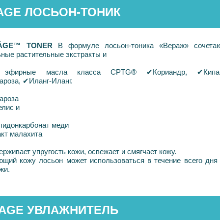
AGE ЛОСЬОН-ТОНИК
RÁGE™ TONER
В формуле лосьон-тоника «Вераж» сочета
ьные растительные экстракты и
е эфирные масла класса CPTG®
✔
Кориандр,
✔
Кипа
ароза,
✔
Иланг-Иланг.
ароза
елис и
лидонкарбонат меди
акт малахита
живает упругость кожи, освежает и смягчает кожу.
щий кожу лосьон может использоваться в течение всего дня
жи.
AGE УВЛАЖНИТЕЛЬ