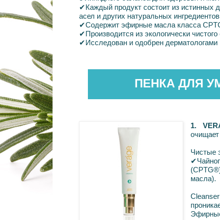
✔
Каждый
продукт
состоит
из
истинных
д
асел
и
других натуральных ингредиентов
✔
Содержит
эфирные
масла
класса
CPT
✔
Производится
из
экологически
чистого
✔
Исследован
и
одобрен
дерматологами
ПЕНКА ДЛЯ У
1. VE
очищает 
Чистые 
✔Чайно
(CPTG®)
масла).
Cleanse
проникае
Эфирные