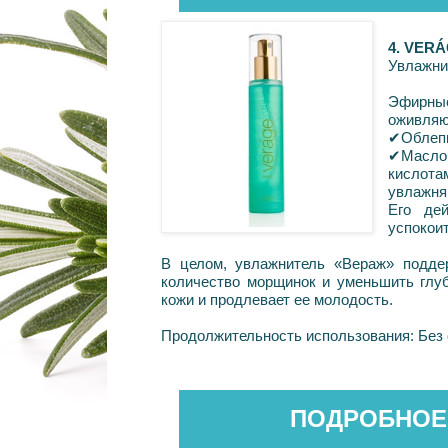
4. VER
Увлажни
Эфирн
оживляю
✔
Облепи
✔
Масло
кислот
увлажня
Его де
успокои
В целом, увлажнитель «Вераж» поддер
количество морщинок и уменьшить глуб
кожи и продлевает ее молодость.
Продолжительность использования: Без 
ПОДРОБНОЕ