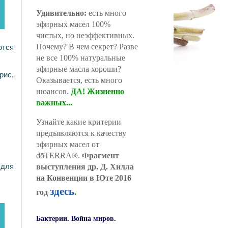
Удивительно:
есть много
эфирных масел 100%
чистых, но неэффективных.
Почему? В чем секрет? Разве
ются
не все 100% натуральные
эфирные масла хороши?
рис,
Оказывается, есть много
нюансов.
ДА! Жизненно
важных...
Узнайте какие критерии
предъявляются к качеству
эфирных масел от
dōTERRA®.
Фрагмент
 для
выступления др. Д. Хилла
на Конвенции в Юте 2016
здесь
год
.
Бактерии. Война миров.