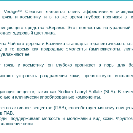
1) Veráge™ Cleanser является очень эффективным очища
 грязь и косметику, и в то же время глубоко проникая в п
очищающего средства «Вераж». Этот полностью натуральный 
оздает здоровый цвет лица.
сина
Чайного дерева и
Базилика стандарта терапевтического кл
, в то время как природные эмоленты (аминокислоты, лип
и увлажняют ее.
 грязь и косметику, он глубоко проникает в поры для б
гают устранять раздражения кожи, препятствуют воспале
ющих веществ, таких как Sodium Lauryl Sulfate (SLS). В каче
сные и клинически апробированные компоненты.
остно-активное вещество (ПАВ), способствует мягкому очищен
тв ПАВ.
ды, поддерживает мягкость и моложавый вид кожи. Фрукто
увлажнение кожи.