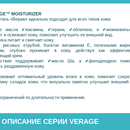
ÁGE™ MOISTURIZER
тель «Вераж» идеально подходит для всех типов кожи.
ые масла
✔
жасмина,
✔
герани,
✔
облепихи, и
✔
можжевель
т и освежают кожу, помогают улучшить ее внешний вид.
ха питает и смягчает кожу.
 рисовых отрубей, богатое витамином Е, полезными жир
ами, глубоко проникает в кожу, действуя как эффекти
ющий крем.
йствие поддерживает
✔
масло Ши, а
✔
филодендрон помо
ть раздраженную кожу.
живает оптимальный уровень влаги в коже, помогает сокра
ину складок кожи, что визуально заметно улучшает внешний
ограничений по длительности применения.
 ОПИСАНИЕ СЕРИИ VERAGE