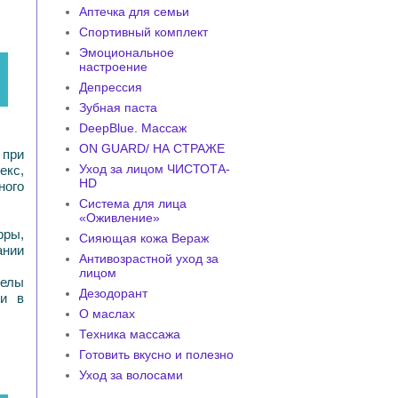
Аптечка для семьи
Спортивный комплект
Эмоциональное
настроение
Депрессия
Зубная паста
DeepBlue. Массаж
ON GUARD/ НА СТРАЖЕ
 при
Уход за лицом ЧИСТОТА-
екс,
HD
ного
Система для лица
«Оживление»
рры,
Сияющая кожа Вераж
ании
Антивозрастной уход за
лицом
делы
Дезодорант
жи в
О маслах
Техника массажа
Готовить вкусно и полезно
Уход за волосами