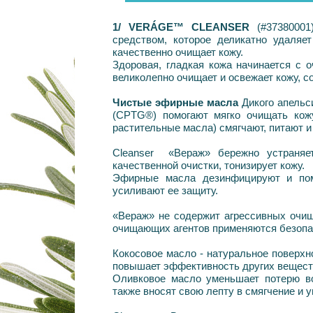
1/ VERÁGE™ CLEANSER
(#3738000
средством, которое деликатно удаляет
качественно очищает кожу.
Здоровая, гладкая кожа начинается с 
великолепно очищает и освежает кожу, с
Чистые эфирные масла
Дикого апель
(CPTG®) помогают мягко очищать кожу
растительные масла) смягчают, питают 
Cleanser «Вераж» бережно устраняет
качественной очистки, тонизирует кожу.
Эфирные масла дезинфицируют и помо
усиливают ее защиту.
«Вераж» не содержит агрессивных очища
очищающих агентов применяются безопа
Кокосовое масло - натуральное поверхн
повышает эффективность других вещес
Оливковое масло уменьшает потерю во
также вносят свою лепту в смягчение и 