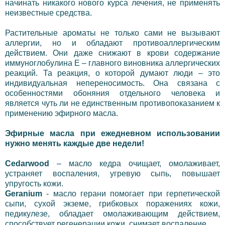
начинать никакого нового курса лечения, не применять
неизвестные средства.
Растительные ароматы не только сами не вызывают
аллергии, но и обладают противоаллергическим
действием. Они даже снижают в крови содержание
иммуноглобулина Е – главного виновника аллергических
реакций. Та реакция, о которой думают люди – это
индивидуальная непереносимость. Она связана с
особенностями обоняния отдельного человека и
является чуть ли не единственным противопоказанием к
применению эфирного масла.
Эфирные масла при ежедневном использовании
нужно менять каждые две недели!
Cedarwood
– масло кедра очищает, омолаживает,
устраняет воспаления, угревую сыпь, повышает
упругость кожи.
Geranium
- масло герани помогает при герпетической
сыпи, сухой экземе, грибковых поражениях кожи,
педикулезе, обладает омолаживающим действием,
способствует регенерации кожи, снимает воспаление.