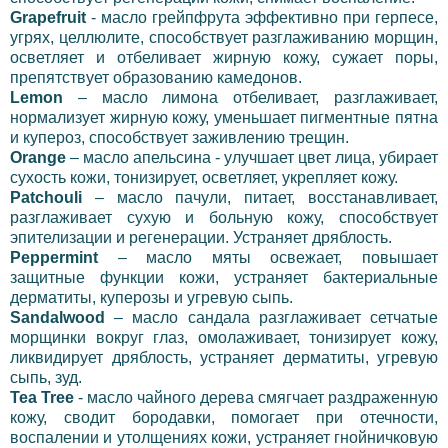
Grapefruit
- масло грейпфрута эффективно при герпесе,
угрях, целлюлите, способствует разглаживанию морщин,
осветляет и отбеливает жирную кожу, сужает поры,
препятствует образованию камедонов.
Lemon
– масло лимона отбеливает, разглаживает,
нормализует жирную кожу, уменьшает пигментные пятна
и купероз, способствует заживлению трещин.
Orange
– масло апельсина - улучшает цвет лица, убирает
сухость кожи, тонизирует, осветляет, укрепляет кожу.
Patchouli
– масло пачули, питает, восстанавливает,
разглаживает сухую и больную кожу, способствует
эпителизации и регенерации. Устраняет дряблость.
Peppermint
– масло мяты освежает, повышает
защитные функции кожи, устраняет бактериальные
дерматиты, куперозы и угревую сыпь.
Sandalwood
– масло сандала разглаживает сетчатые
морщинки вокруг глаз, омолаживает, тонизирует кожу,
ликвидирует дряблость, устраняет дерматиты, угревую
сыпь, зуд.
Tea Tree
- масло чайного дерева смягчает раздраженную
кожу, сводит бородавки, помогает при отечности,
воспалении и утолщениях кожи, устраняет гнойничковую