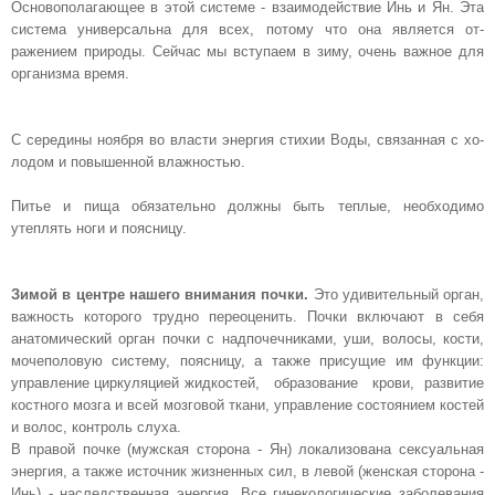
Основополага­ющее в этой системе - взаимодействие Инь и Ян. Эта
система универсальна для всех, потому что она является от­
ражением природы. Сейчас мы вступа­ем в зиму, очень важное для
организма время.
С середины ноября во власти энергия стихии Воды, связанная с хо­
лодом и повышенной влажностью.
Пи­тье и пища обязательно должны быть теплые, необходимо
утеплять ноги и поясницу.
Зимой в центре нашего вни­мания почки.
Это удивительный орган,
важность которого трудно переоце­нить. Почки включают в себя
анатоми­ческий орган почки с надпочечника­ми, уши, волосы, кости,
мочеполовую систему, поясницу, а также присущие им функции:
управление циркуляцией жидкостей, образование крови, развитие
костного мозга и всей мозговой ткани, управление состоянием костей
и волос, контроль слуха.
В правой почке (мужская сторона - Ян) локализована сексуальная
энергия, а также источник жизненных сил, в левой (женская сто­рона -
Инь) - наследственная энергия. Все гинекологические заболевания