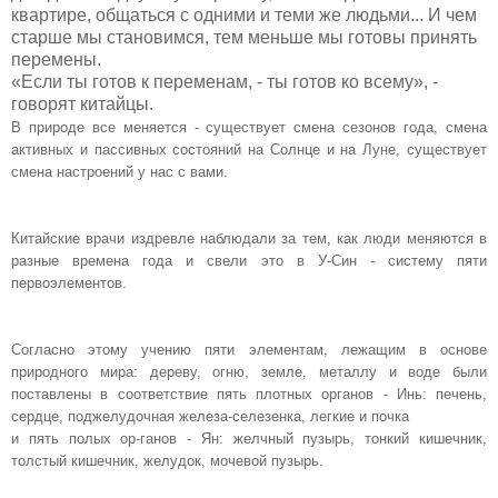
квартире, общаться с одними и теми же людьми... И чем
старше мы становимся, тем меньше мы готовы принять
перемены.
«Если ты готов к переменам, - ты го­тов ко всему», -
говорят китайцы.
В природе все меняется - существует смена сезонов года, смена
активных и пассивных состояний на Солнце и на Луне, существует
смена настроений у нас с вами.
Китайские врачи издревле наблюдали за тем, как люди меняются в
разные времена года и свели это в У-Син - систему пяти
первоэлементов.
Согласно этому учению пяти элемен­там, лежащим в основе
природного мира: дереву, огню, земле, металлу и воде были
поставлены в соответствие
пять плотных органов - Инь
: печень,
сердце, поджелудочная железа-селе­зенка, легкие и почка
и
пять полых ор-ганов - Ян
: желчный пузырь, тонкий кишечник,
толстый кишечник, желу­док, мочевой пузырь.