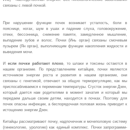
свя­заны с левой почкой.
При нарушении функции почек возникает усталость, боли в
пояснице, ногах, шум в ушах и падение слуха, головокружение,
отеки, бессонница, снижение памяти, замед­ленное мышление,
выпадение зубов и волос. Почки (Инь орган) связаны смочевым
пузырем (Ян орган), выпол­няющим функции накопления жид­кости и
выведения мочи.
И
если почки работают плохо
, то шлаки и токсины остаются в
нашем организме. По пред­ставлениям китайцев, почки являются
источником энергии роста и развития в нашем организме, они
связаны с ге­нетикой, отвечают за общую термо­регуляцию, как мы
приспосабливаем­ся к переменам температуры. Сгусток энергии Дзен,
который дается нам ро­дителями в момент зачатия и который мы
передаем дальше своим детям, на­ходится в почках. Поэтому для
почек опасны инфекции, а беспорядочная половая жизнь приводит к
истощению энергии Дзен.
Китайцы рассматривают почку, надпочечник и мочеполовую систему
(гинекологию, урологию) как единый комплекс. Почки запрограмми­