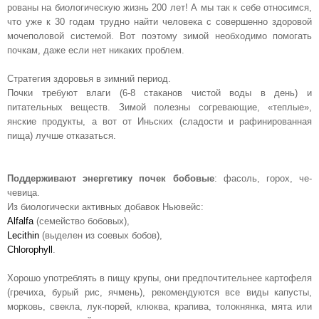
рованы на биологическую жизнь 200 лет! А мы так к себе относимся,
что уже к 30 годам трудно найти человека с совершенно здоровой
мочеполовой системой. Вот поэтому зимой необхо­димо помогать
почкам, даже если нет никаких проблем.
Стратегия здоровья в зимний период.
Почки требуют вла­ги (6-8 стаканов чистой воды в день) и
питательных веществ. Зимой по­лезны согревающие, «теплые»,
янские продукты, а вот от Иньских (сладости и рафинированная
пища) лучше от­казаться.
Поддерживают энергетику почек бобовые
: фасоль, горох, че­
чевица.
Из биологически активных добавок Ньювейс:
Alfalfa
(семейство бобовых),
Lecithin
(выделен из соевых бобов),
Chlorophyll
.
Хорошо употреб­лять в пищу крупы, они предпочти­тельнее картофеля
(гречиха, бурый рис, ячмень), рекомендуются все виды капусты,
морковь, свекла, лук-порей, клюква, крапива, толокнянка, мята или