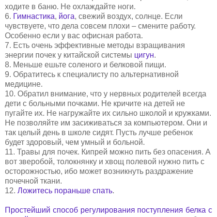
ходите в баню. Не охлаждайте ноги.
6.
Гимнастика
,
йога
, свежий воздух, солнце. Если
чувствуете, что дела совсем плохи – смените работу.
Особенно если у вас офисная работа.
7. Есть очень эффективные методы взращивания
энергии почек у китайской системы
цигун
.
8. Меньше ешьте соленого и белковой пищи.
9. Обратитесь к специалисту по альтернативной
медицине.
10. Обратил внимание, что у нервных родителей всегда
дети с больными почками. Не кричите на детей не
пугайте их. Не нагружайте их сильно школой и кружками.
Не позволяйте им засиживаться за компьютером. Они и
так целый день в школе сидят. Пусть лучше ребенок
будет здоровый, чем умный и больной.
11. Травы для почек. Кипрей можно пить без опасения. А
вот зверобой, толокнянку и хвощ полевой нужно пить с
осторожностью, ибо может возникнуть раздражение
почечной ткани.
12.
Ложитесь пораньше спать
.
Простейший способ регулирования поступления белка с