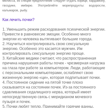
мелисса, из специй предпочтение сле­дует отдать корице, кардамону,
гвоз­дике, имбирю. Употребляйте мореп­родукты: водоросли,
кальмаров, рыбу.
Как лечить почки?
1. Уменьшить режим расходования психической энергии.
Привести в равновесие эмоции. Особенно много
энергии из человека вытягивают большие города.
2. Научиться контролировать свою сексуальную
энергию. Особенно это касается мужчин. Им
контролировать сексуальную энергию проще.
3. Китайские медики считают, что распространенная
причина нарушения работы почек - чрезмерная нагрузка
на глаза при работе за компьютером. Люди, работающие
с персональными компьютерами, ослабляют свою
жизненную энергию «ци», которая подпитывает почки.
4. Постоянное сидение на пятой точке плохо
сказывается на состоянии почек. Из-за постоянного
сдавливания седалищного нерва, который имеет
непосредственную связь с меридианом мочевого
пузыря и почек.
5. Почки любят тепло. Принимайте горячие ванны,